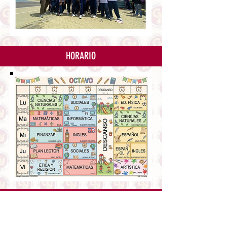
HORARIO
P.E.I: "Transformando la investigación en soluciones
para la sociedad:
Un compromiso con el presente y el futuro para cambiar
nuestro mundo"
COLEGIO NUEVA GENERACION ALTAMIRA- COOPERATIVO
ALTAMIRA