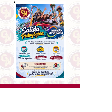
P.E.I: "Transformando la investigación en soluciones
para la sociedad:
Un compromiso con el presente y el futuro para cambiar
nuestro mundo"
COLEGIO NUEVA GENERACION ALTAMIRA- COOPERATIVO
ALTAMIRA
KR 11 BIS A ESTE 44-34 SUR