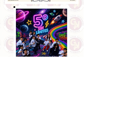
P.E.I: "Transformando la investigación en soluciones
para la sociedad:
Un compromiso con el presente y el futuro para cambiar
nuestro mundo"
COLEGIO NUEVA GENERACION ALTAMIRA- COOPERATIVO
ALTAMIRA
KR 11 BIS A ESTE 44-34 SUR