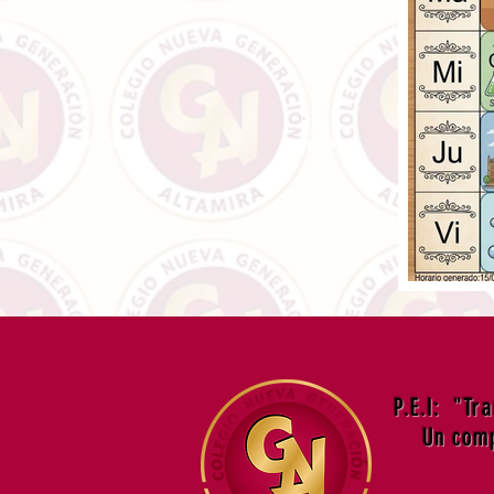
P.E.I: "Tr
Un comp