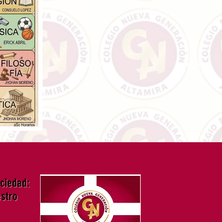
ociedad:
estro